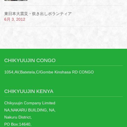
東日本大震災・炊き出しボランティア
6月 3, 2012
CHIKYUUJIN CONGO
1054,AV,Batetela,C/Gombe Kinshasa RD CONGO
CHIKYUUJIN KENYA
Chikyuujin Company Limited
NA,NAKARU BUILDING, NA,
Nakuru District,
PO Box:14640,